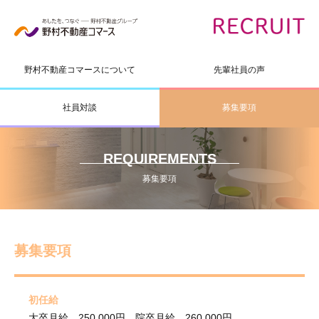
野村不動産コマース
について
先輩社員の声
社員対談
募集要項
REQUIREMENTS
募集要項
募集要項
初任給
大卒月給 250,000円 院卒月給 260,000円