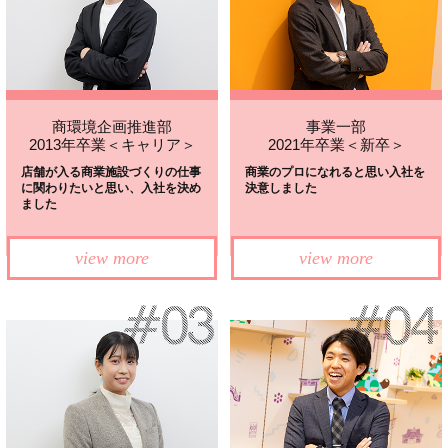
商環境企画推進部
事業一部
2013年卒業＜キャリア＞
2021年卒業＜新卒＞
店舗が入る商業施設づくりの仕事
商業のプロになれると思い
入社を
に
関わりたいと思い、入社を決め
決意しました
ました
view more
view more